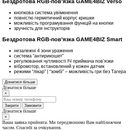
Бездротова RGB-пов’язка GAME4BIZ Verso
кнопкова система увімкнення
повністю герметичний корпус кришки
можливість програмування функцій на кнопки
зручність для інструкторів
Бездротова RGB-пов’язка GAME4BIZ Smart
незалежні 4 зони ураження
система “антирикошет”
регулювання чутливості ІЧ приймача пов’язки
вібромотор, встановлений у кожен датчик
режими “лікар” | “зомбі” – можливість гри без Тагера
Дізнатися більше
Дізнатися більше
×
Закрити
Замовити
Дізнатися більше
×
Ваша заявка прийнята. Ми передзвонимо Вам найближчим
часом. Спасибі за очікування.