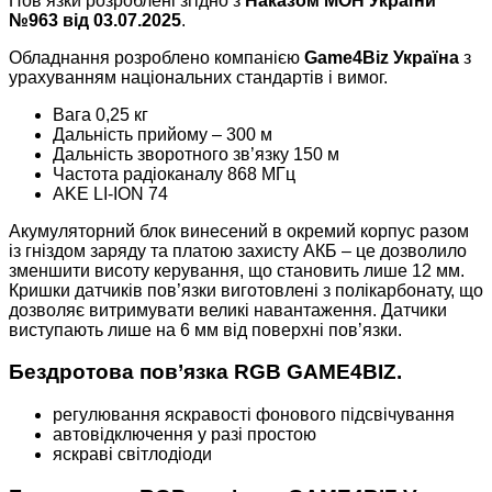
Пов’язки розроблені згідно з
Наказом МОН України
№963 від 03.07.2025
.
Обладнання розроблено компанією
Game4Biz Україна
з
урахуванням національних стандартів і вимог.
Вага 0,25 кг
Дальність прийому – 300 м
Дальність зворотного зв’язку 150 м
Частота радіоканалу 868 МГц
AKE LI-ION 74
Акумуляторний блок винесений в окремий корпус разом
із гніздом заряду та платою захисту АКБ – це дозволило
зменшити висоту керування, що становить лише 12 мм.
Кришки датчиків пов’язки виготовлені з полікарбонату, що
дозволяє витримувати великі навантаження. Датчики
виступають лише на 6 мм від поверхні пов’язки.
Бездротова пов’язка RGB GAME4BIZ.
регулювання яскравості фонового підсвічування
автовідключення у разі простою
яскраві світлодіоди