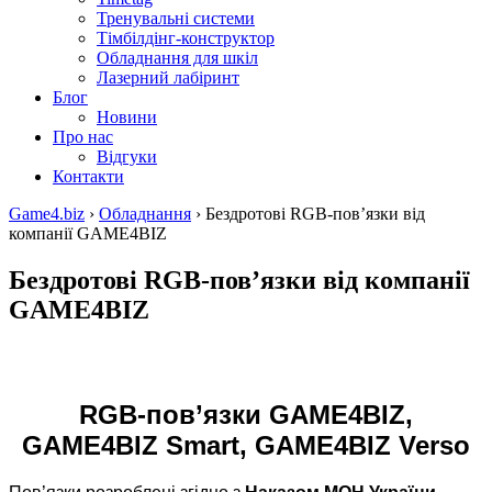
Тренувальні системи
Тімбілдінг-конструктор
Обладнання для шкіл
Лазерний лабіринт
Блог
Новини
Про нас
Відгуки
Контакти
Game4.biz
›
Обладнання
›
Бездротові RGB-пов’язки від
компанії GAME4BIZ
Бездротові RGB-пов’язки від компанії
GAME4BIZ
RGB-пов’язки GAME4BIZ,
GAME4BIZ Smart, GAME4BIZ Verso