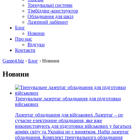
Тренувальні системи
Тімбілдінг-конструктор
Обладнання для шкіл
Лазерний лабіринт
Блог
Новини
Про нас
Відгуки
Контакти
Game4.biz
›
Блог
›
Новини
Новини
Тренувальне лазертаг обладнання для підготовки
військових
Лазертаг обладнання для військових Лазертаг – це
сучасне електронне обладнання, яке вже
використовують для підготовки військових у багатьох
арміях світу та Україна не є винятком. Набір лазертаг
обладнання. Комплект тренувального обладнання