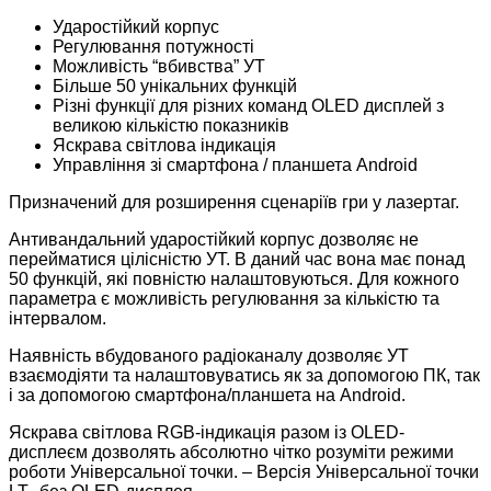
Ударостійкий корпус
Регулювання потужності
Можливість “вбивства” УТ
Більше 50 унікальних функцій
Різні функції для різних команд OLED дисплей з
великою кількістю показників
Яскрава світлова індикація
Управління зі смартфона / планшета Android
Призначений для розширення сценаріїв гри у лазертаг.
Антивандальний ударостійкий корпус дозволяє не
перейматися цілісністю УТ. В даний час вона має понад
50 функцій, які повністю налаштовуються. Для кожного
параметра є можливість регулювання за кількістю та
інтервалом.
Наявність вбудованого радіоканалу дозволяє УТ
взаємодіяти та налаштовуватись як за допомогою ПК, так
і за допомогою смартфона/планшета на Android.
Яскрава світлова RGB-індикація разом із OLED-
дисплеєм дозволять абсолютно чітко розуміти режими
роботи Універсальної точки. – Версія Універсальної точки