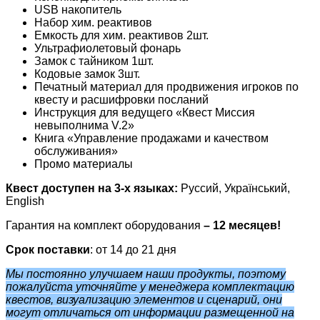
USB накопитель
Набор хим. реактивов
Емкость для хим. реактивов 2шт.
Ультрафиолетовый фонарь
Замок с тайником 1шт.
Кодовые замок 3шт.
Печатный материал для продвижения игроков по
квесту и расшифровки посланий
Инструкция для ведущего «Квест Миссия
невыполнима V.2»
Книга «Управление продажами и качеством
обслуживания»
Промо материалы
Квест доступен на 3-х языках:
Руссий, Український,
English
Гарантия на комплект оборудования
– 12 месяцев!
Срок поставки
: от 14 до 21 дня
Мы постоянно улучшаем наши продукты, поэтому
пожалуйста уточняйте у менеджера комплектацию
квестов, визуализацию элементов и сценарий, они
могут отличаться от информации размещенной на