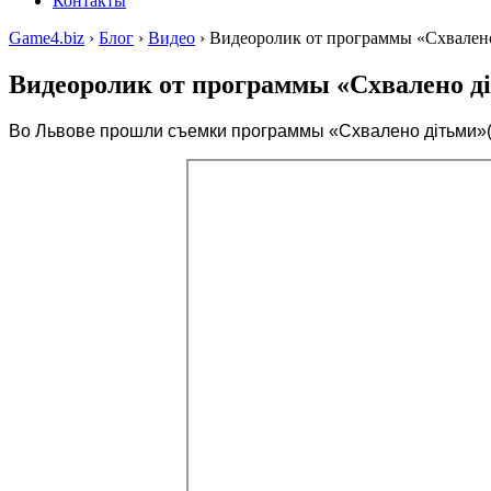
Контакты
Game4.biz
›
Блог
›
Видео
›
Видеоролик от программы «Схвалено 
Видеоролик от программы «Схвалено ді
Во Львове прошли съемки программы «Схвалено дітьми»(О