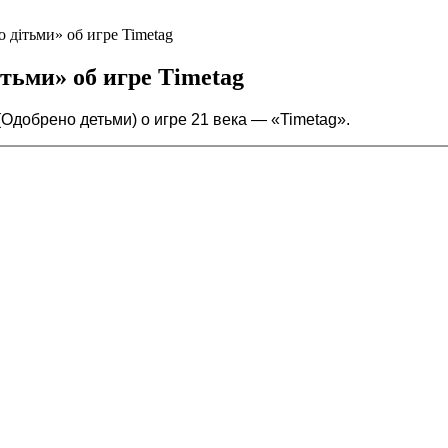
дітьми» об игре Timetag
тьми» об игре Timetag
добрено детьми) о игре 21 века — «Timetag».